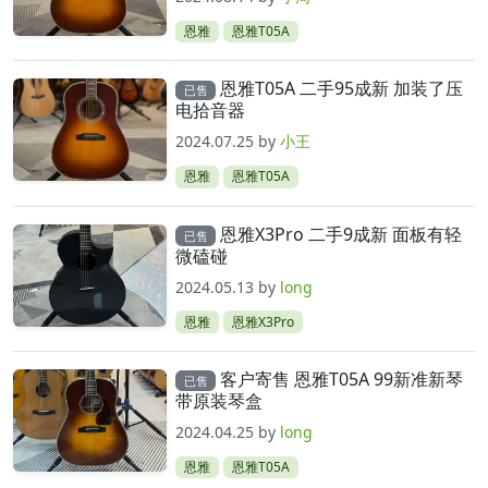
恩雅
恩雅T05A
恩雅T05A 二手95成新 加装了压
已售
电拾音器
2024.07.25
by
小王
恩雅
恩雅T05A
恩雅X3Pro 二手9成新 面板有轻
已售
微磕碰
2024.05.13
by
long
恩雅
恩雅X3Pro
客户寄售 恩雅T05A 99新准新琴
已售
带原装琴盒
2024.04.25
by
long
恩雅
恩雅T05A