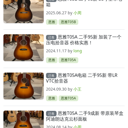
箱
2025.06.27
by
小周
恩雅
恩雅T05B
恩雅T05A 二手95新 加装了一个
已售
压电拾音器 价格实惠！
2024.11.17
by
long
恩雅
恩雅T05A
恩雅T05A电箱 二手95新 带LR
已售
VTC拾音器
2024.09.30
by
小王
恩雅
恩雅T05A
恩雅T05A 二手9成新 带原装琴盒
已售
阿迪朗达克云杉面板
2024.08.14
by
小周