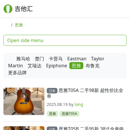
Skip to content
Skip to footer
Search
Me
恩雅
Open side menu
雅马哈
楚门
卡普马
Eastman
Taylor
Martin
艾瑞达
Epiphone
恩雅
布鲁克
更多品牌
分类：
恩雅
恩雅T05A 二手98新 超性价比全
已售
单
2025.08.19
by
long
恩雅
恩雅T05A
恩雅T05B 二手95新 38寸全单电
已售