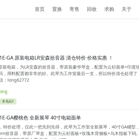
首页
置换
寄售
回收
求购
关于
1E-GA 原装电箱LR安森拾音器 清仓特价 价格实惠 ！
A 原装电箱，为LR安森的拾音器，带原装豪华琴盒，配置为云杉面单+印度
下码，用料配置都非常的好。此琴为工作室最后一支，所以特价清仓处理了
long62772
long
卡马G1
1E-GA樱桃色 全新展琴 40寸电箱面单
，特价处理，仅此一把先到先得，此琴为工作室全新展琴，40寸GA桶型
 Anthem拾音器，带原厂琴盒，配置为云杉面板+玫瑰木背侧板+乌木指板下码