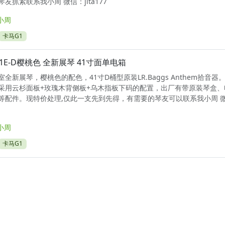
友抓紧联系我小周 微信：jita177
小周
卡马G1
1E-D樱桃色 全新展琴 41寸面单电箱
全新展琴，樱桃色的配色，41寸D桶型原装LR.Baggs Anthem拾音器。
采用云杉面板+玫瑰木背侧板+乌木指板下码的配置，出厂有带原装琴盒、
等配件。现特价处理,仅此一支先到先得，有需要的琴友可以联系我小周 
小周
卡马G1