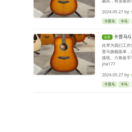
极高，有需要的琴
2024.05.27
by
卡普马
卡马
卡普马G
在售
此琴为我们工作室
普马旗舰面单，
接线、六角扳手
jita177
2024.05.27
by
卡普马
卡马