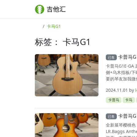
Skip to content
Skip to footer
卡马G1
标签：
卡马G1
卡普马G
已售
卡普马G1E-G
侧+乌木指板/
要的琴友加我微信：
2024.11.01
by
卡普马
卡马
卡普马G
已售
全新展琴樱桃色
LR.Baggs