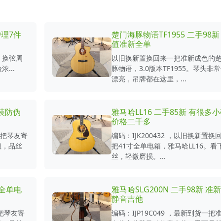
理7件
楚门海豚物语TF1955 二手98新
值准新全单
、换弦周
以旧换新置换回来一把准新成色的
...
豚物语，3.0版本TF1955。琴头非
漂亮，吊牌都在这里，...
包装防伪
雅马哈LL16 二手85新 有很多
价格二千多
货一把琴友寄
编码：IJK200432 ，以旧换新置换
钮，品丝
把41寸全单电箱，雅马哈LL16。看
丝，轻微磨损。...
寸全单电
雅马哈SLG200N 二手98新 准
静音吉他
一把琴友寄
编码：IJP19C049 ，最新到货一把