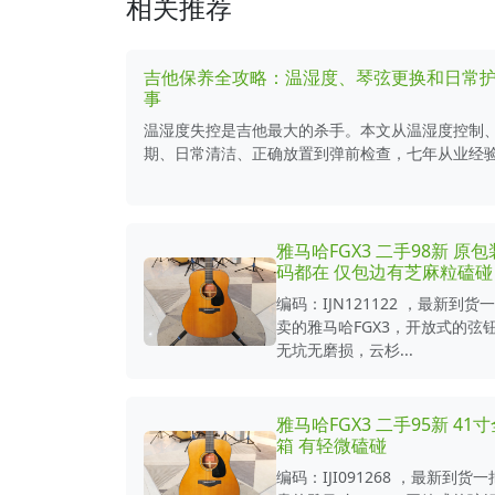
相关推荐
吉他保养全攻略：温湿度、琴弦更换和日常护
事
温湿度失控是吉他最大的杀手。本文从温湿度控制
期、日常清洁、正确放置到弹前检查，七年从业经验浓
雅马哈FGX3 二手98新 原
码都在 仅包边有芝麻粒磕碰
编码：IJN121122 ，最新到
卖的雅马哈FGX3，开放式的弦
无坑无磨损，云杉...
雅马哈FGX3 二手95新 41
箱 有轻微磕碰
编码：IJI091268 ，最新到货