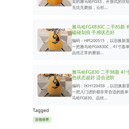
卖的雅马哈FGX3，开放式的弦
无坑无磨损，云杉...
雅马哈FGX830C 二手85新
磕碰划痕 手感状态好
编码：HPI200515 ，以旧换
一把雅马哈FGX830C，41寸面
品丝正常的磨损...
雅马哈FG830 二手98新 41
色状态超好 适合进阶
编码：IKH120458 ，以旧换
一把入门进阶都非常合适的面单
马哈FG830。品丝...
Tagged
吉他保养