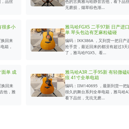
钮，品丝
色的古典雅马哈静音吉他，看下品
无磨损，烟草棕色渐...
 有很多小
雅马哈FGX5 二手97新 日产进
单 琴头包边有芝麻粒磕碰
新置换回来
编码：IKK386A ，又到货一把日产
单电箱，
抢手货，最近回来的都没有超过3天
了，雅马哈FGX5。看...
寸面单 成
雅马哈A3R 二手95新 有轻微磕
痕 41寸全单电箱
新置换回来
编码：IIM140695 ，最新到货一把
吉他，雅
很久的舞台系列全单电箱，雅马哈A
看下品丝，无坑无磨...