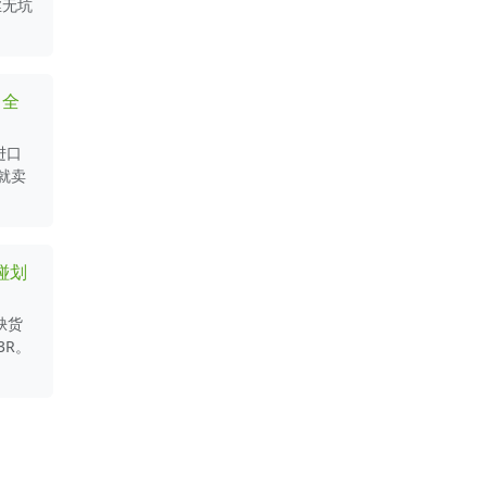
丝无坑
口全
进口
就卖
碰划
缺货
3R。