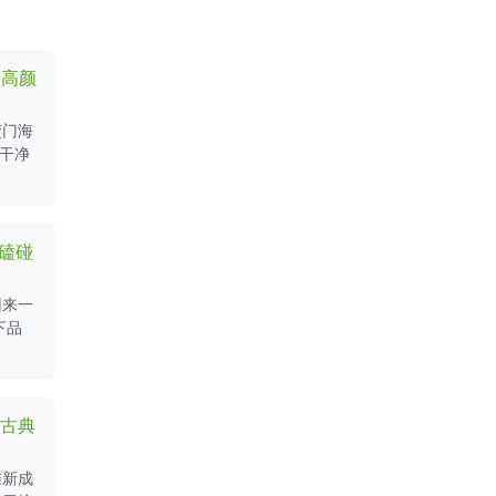
 高颜
楚门海
常干净
小磕碰
回来一
下品
新古典
准新成