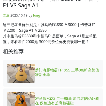
F1 VS Saga A1
文章
2025.10.19
by
long
这三把琴售价分别是：雅马哈FG830 ￥3000 | 卡普马F1
￥2200 | Saga A1 ￥2580
其中雅马哈FG830和卡普马F1是面单，Saga A1是全单配
置，来看看在2000元-3000元价位你更喜欢哪一把？
相关推荐
楚门海豚物语TF1955 二手98新 高颜值
准新全单
雅马哈FGX3 二手98新 原包装防伪码都
在 仅包边有芝麻粒磕碰