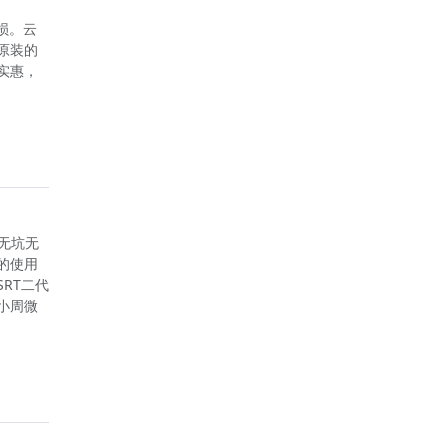
磨损。云
原装的
实惠，
，无坑无
的使用
RT二代
小周微