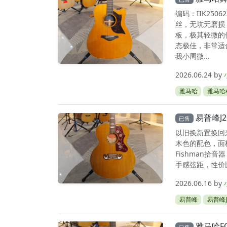
编码：IIK25
丝，无坑无磨损
板，极其轻微的
态极佳，非常适
我小周微...
2026.06.24
by
雅马哈
雅马哈A
易普峰J2
已售
以旧换新置换回
木色的配色，面
Fishman
手感弦距，性价比
2026.06.16
by
易普峰
易普峰J
雅马哈FG