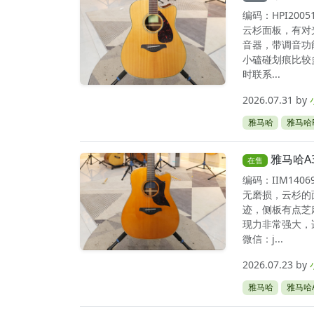
编码：HPI20
云杉面板，有对
音器，带调音功
小磕碰划痕比较
时联系...
2026.07.31
by
雅马哈
雅马哈F
雅马哈A
在售
编码：IIM14
无磨损，云杉的
迹，侧板有点芝
现力非常强大，
微信：j...
2026.07.23
by
雅马哈
雅马哈A