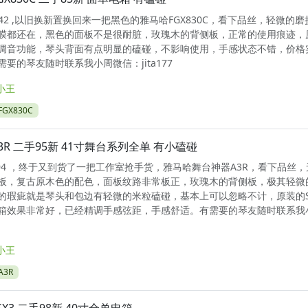
0542 ,以旧换新置换回来一把黑色的雅马哈FGX830C，看下品丝，轻微的
膜都还在，黑色的面板不是很耐脏，玫瑰木的背侧板，正常的使用痕迹，
调音功能，琴头背面有点明显的磕碰，不影响使用，手感状态不错，价格
要的琴友随时联系我小周微信：jita177
小王
GX830C
3R 二手95新 41寸舞台系列全单 有小磕碰
0494 ，终于又到货了一把工作室抢手货，雅马哈舞台神器A3R，看下品丝
板，复古原木色的配色，面板纹路非常板正，玫瑰木的背侧板，极其轻微
的瑕疵就是琴头和包边有轻微的米粒磕碰，基本上可以忽略不计，原装的S
箱效果非常好，已经精调手感弦距，手感舒适。有需要的琴友随时联系我
小王
3R