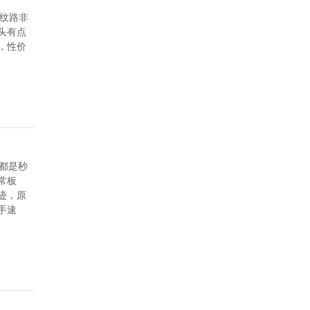
板纹路非
头有点
，性价
把都是秒
常板
迹，原
手速