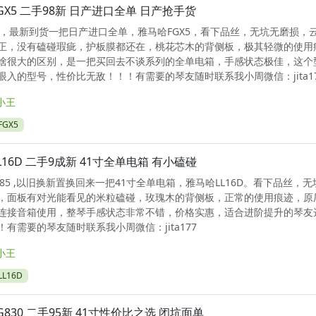
GX5 二手98新 日产进口全单 日产抢手货
3A ，最新到货一把日产进口全单，雅马哈FGX5，看下品丝，无坑无磨损，
正，没有磕碰瑕疵，护板膜都还在，桃花芯木的背侧板，极其轻微的使用
啥很大的区别，是一把买回去不谈系列的全单电箱，手感状态极佳，这个
眼入的型号，性价比无敌！！！有需要的琴友随时联系我小周微信：jita17
小王
GX5
L16D 二手9成新 41寸全单电箱 有小磕碰
0585 ,以旧换新置换回来一把41寸全单电箱，雅马哈LL16D。看下品丝，
，面板有对光能看见的米粒磕碰，玫瑰木的背侧板，正常的使用痕迹，原
连接音箱使用，整琴手感状态非常不错，价格实惠，适合进阶提升的琴友
有需要的琴友随时联系我小周微信：jita177
小王
L16D
G830 二手95新 41寸性价比之选 闭坑面单