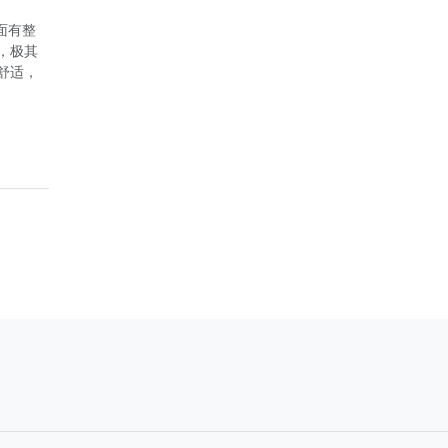
背面有整
，极其
舒适，