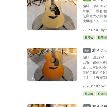
编码：IJM10
常板正，没有磕
芝麻粒大小的磕
比爆棚！！！有需
2026.07.07
by
雅马哈
雅马哈F
雅马哈F
已售
编码：IJL32
出货，很多人卖
正，没有阴阳脸
装的全景声拾音
了！！！有需要的.
2026.07.02
by
雅马哈
雅马哈F
雅马哈舞
已售