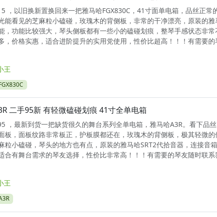
0515 ，以旧换新置换回来一把雅马哈FGX830C，41寸面单电箱，品丝正常
光能看见的芝麻粒小磕碰，玫瑰木的背侧板，非常的干净漂亮，原装的雅
能，功能比较强大，琴头侧板都有一些小的磕碰划痕，整琴手感状态非常
多，价格实惠，适合进阶提升的实用党使用，性价比超高！！！有需要的
小王
GX830C
3R 二手95新 有轻微磕碰划痕 41寸全单电箱
0695 ，最新到货一把缺货很久的舞台系列全单电箱，雅马哈A3R。看下品
面板，面板纹路非常板正，护板膜都还在，玫瑰木的背侧板，极其轻微的
麻粒小磕碰，琴头的地方也有点，原装的雅马哈SRT2代拾音器，连接音
适合有舞台需求的琴友选择，性价比非常高！！！有需要的琴友随时联系
小王
3R