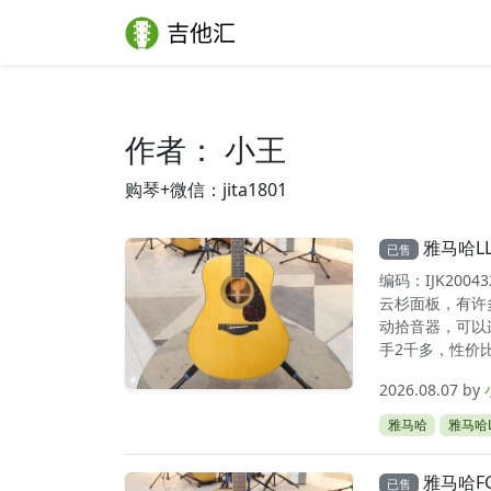
Skip to content
Skip to footer
作者：
小王
购琴+微信：jita1801
雅马哈L
已售
编码：IJK20
云杉面板，有许
动拾音器，可以
手2千多，性价比
2026.08.07
by
雅马哈
雅马哈L
雅马哈F
已售