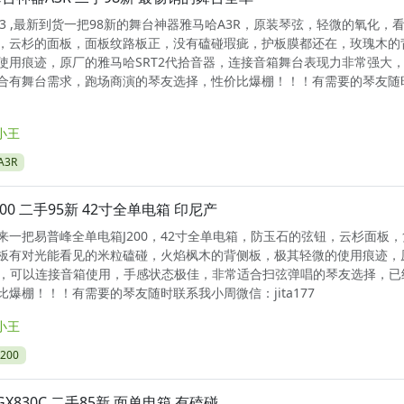
0623 ,最新到货一把98新的舞台神器雅马哈A3R，原装琴弦，轻微的氧化，
，云杉的面板，面板纹路板正，没有磕碰瑕疵，护板膜都还在，玫瑰木的
使用痕迹，原厂的雅马哈SRT2代拾音器，连接音箱舞台表现力非常强大
合有舞台需求，跑场商演的琴友选择，性价比爆棚！！！有需要的琴友随
小王
3R
00 二手95新 42寸全单电箱 印尼产
来一把易普峰全单电箱J200，42寸全单电箱，防玉石的弦钮，云杉面板
板有对光能看见的米粒磕碰，火焰枫木的背侧板，极其轻微的使用痕迹，
拾音器，可以连接音箱使用，手感状态极佳，非常适合扫弦弹唱的琴友选择，已
爆棚！！！有需要的琴友随时联系我小周微信：jita177
小王
200
X830C 二手85新 面单电箱 有磕碰