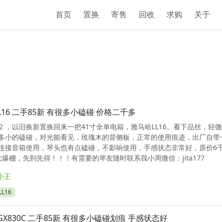
首页
置换
寄售
回收
求购
关于
L16 二手85新 有很多小磕碰 价格二千多
0432 ，以旧换新置换回来一把41寸全单电箱，雅马哈LL16。看下品丝，轻
多小的磕碰，对光能看见，玫瑰木的背侧板，正常的使用痕迹，出厂自带
连接音箱使用，琴头也有点磕碰，不影响使用，手感状态非常好，原价6
爆棚，先到先得！！！有需要的琴友随时联系我小周微信：jita177
小王
L16
GX830C 二手85新 有很多小磕碰划痕 手感状态好