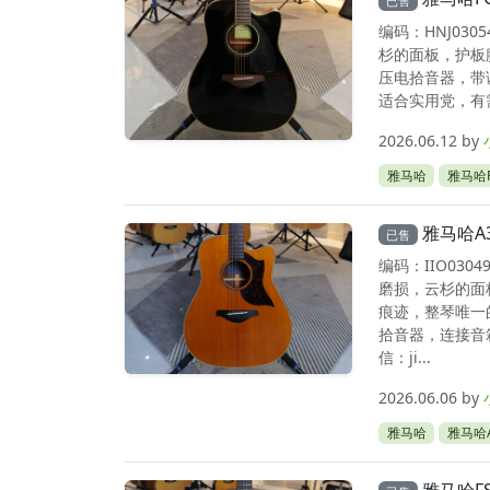
已售
编码：HNJ03
杉的面板，护板
压电拾音器，带
适合实用党，有需
2026.06.12
by
雅马哈
雅马哈F
雅马哈A
已售
编码：IIO03
磨损，云杉的面
痕迹，整琴唯一
拾音器，连接音
信：ji...
2026.06.06
by
雅马哈
雅马哈A