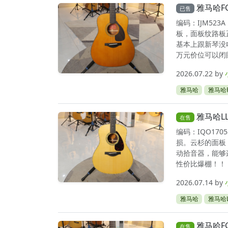
雅马哈F
已售
编码：IJM52
板，面板纹路板
基本上跟新琴没
万元价位可以闭
2026.07.22
by
雅马哈
雅马哈F
雅马哈L
在售
编码：IQO17
损。云杉的面板
动拾音器，能够
性价比爆棚！！！
2026.07.14
by
雅马哈
雅马哈L
雅马哈F
在售