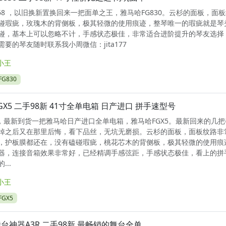
1768 ，以旧换新置换回来一把面单之王，雅马哈FG830。云杉的面板，面
碰瑕疵，玫瑰木的背侧板，极其轻微的使用痕迹，整琴唯一的瑕疵就是琴
碰，基本上可以忽略不计，手感状态极佳，非常适合进阶提升的琴友选择
要的琴友随时联系我小周微信：jita177
小王
G830
GX5 二手98新 41寸全单电箱 日产进口 拼手速型号
7A ，最新到货一把雅马哈日产进口全单电箱，雅马哈FGX5。最新回来的几
掉之后又在那里后悔，看下品丝，无坑无磨损。云杉的面板，面板纹路非
，护板膜都还在，没有磕碰瑕疵，桃花芯木的背侧板，极其轻微的使用痕
器，连接音箱效果非常好，已经精调手感弦距，手感状态极佳，看上的拼
..
小王
GX5
台神器A3R 二手98新 最畅销的舞台全单