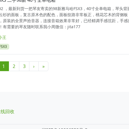
X3 二手98新 40寸全单电箱
1502 ，最新到货一把琴友寄卖的98新雅马哈FSX3，40寸全单电箱，琴头
云杉的面板，复古原木色的配色，面板纹路非常板正，桃花芯木的背侧板
，原装的全景声拾音器，连接音箱效果非常好，已经精调手感弦距，手感
有需要的琴友随时联系我小周微信：jita177
小王
SX3
Current Page
Page
Page
1
2
3
›
»
在线回收