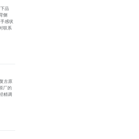
看下品
背侧
，手感状
时联系
，复古原
原厂的
经精调