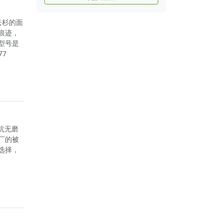
云杉的面
痕迹，
型号是
7
无坑无磨
厂的被
选择，