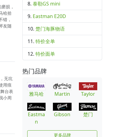
泰勒GS mini
的磨损，
马哈拾
Eastman E20D
不错，
琴友随
楚门海豚物语
特价全单
特价面单
热门品牌
丝，无坑
使用痕
箱舞台表
雅马哈
Martin
Taylor
我小周
Eastma
Gibson
楚门
n
更多品牌