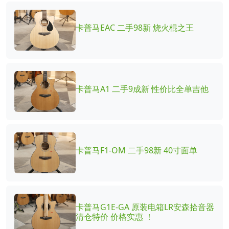
卡普马EAC 二手98新 烧火棍之王
卡普马A1 二手9成新 性价比全单吉他
卡普马F1-OM 二手98新 40寸面单
卡普马G1E-GA 原装电箱LR安森拾音器
清仓特价 价格实惠 ！