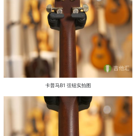
卡普马B1 弦钮实拍图