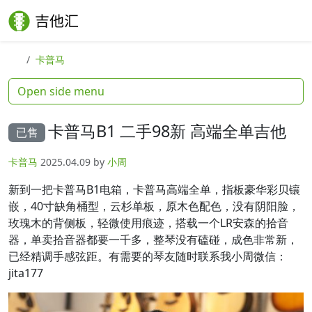
Skip to content
Skip to footer
Search
Me
卡普马
Open side menu
卡普马B1 二手98新 高端全单吉他
已售
卡普马
2025.04.09
by
小周
新到一把卡普马B1电箱，卡普马高端全单，指板豪华彩贝镶
嵌，40寸缺角桶型，云杉单板，原木色配色，没有阴阳脸，
玫瑰木的背侧板，轻微使用痕迹，搭载一个LR安森的拾音
器，单卖拾音器都要一千多，整琴没有磕碰，成色非常新，
已经精调手感弦距。有需要的琴友随时联系我小周微信：
jita177