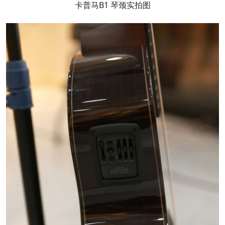
卡普马B1 琴颈实拍图