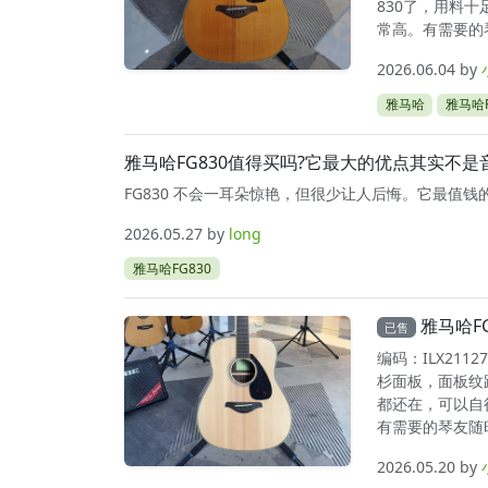
830了，用料
常高。有需要的琴
2026.06.04
by
雅马哈
雅马哈F
雅马哈FG830值得买吗?它最大的优点其实不是
FG830 不会一耳朵惊艳，但很少让人后悔。它最值
2026.05.27
by
long
雅马哈FG830
雅马哈F
已售
编码：ILX21
杉面板，面板纹
都还在，可以自
有需要的琴友随时
2026.05.20
by