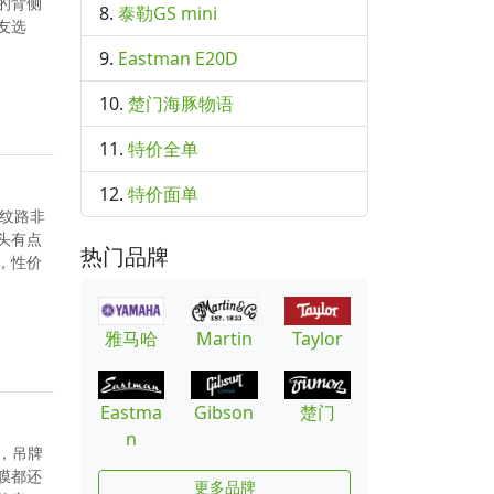
的背侧
泰勒GS mini
友选
Eastman E20D
楚门海豚物语
特价全单
特价面单
板纹路非
头有点
热门品牌
，性价
雅马哈
Martin
Taylor
Eastma
Gibson
楚门
n
净，吊牌
膜都还
更多品牌