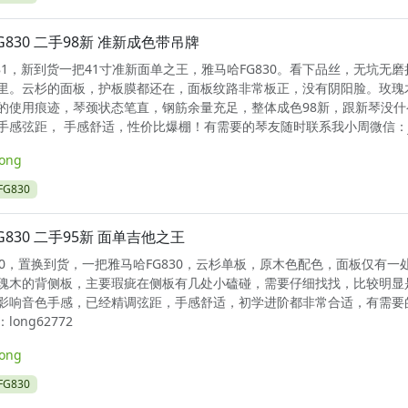
G830 二手98新 准新成色带吊牌
1381，新到货一把41寸准新面单之王，雅马哈FG830。看下品丝，无坑无
里。云杉的面板，护板膜都还在，面板纹路非常板正，没有阴阳脸。玫瑰
的使用痕迹，琴颈状态笔直，钢筋余量充足，整体成色98新，跟新琴没什
感弦距， 手感舒适，性价比爆棚！有需要的琴友随时联系我小周微信：jita1
long
G830
G830 二手95新 面单吉他之王
1750，置换到货，一把雅马哈FG830，云杉单板，原木色配色，面板仅有一
瑰木的背侧板，主要瑕疵在侧板有几处小磕碰，需要仔细找找，比较明显
影响音色手感，已经精调弦距，手感舒适，初学进阶都非常合适，有需要
ong62772
long
G830