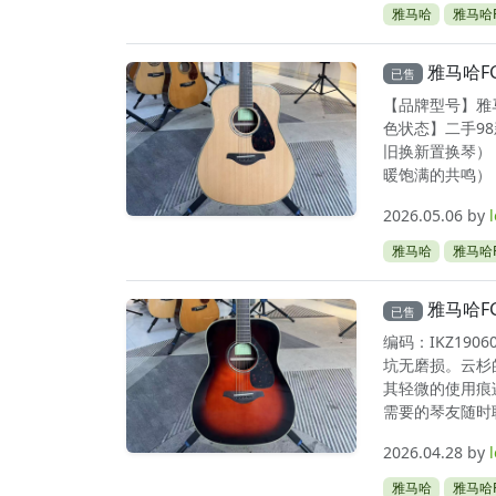
雅马哈
雅马哈F
雅马哈F
已售
【品牌型号】雅马
色状态】二手98
旧换新置换琴） 
暖饱满的共鸣） –
2026.05.06
by
雅马哈
雅马哈F
雅马哈F
已售
编码：IKZ19
坑无磨损。云杉
其轻微的使用痕
需要的琴友随时联
2026.04.28
by
雅马哈
雅马哈F