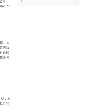
验真
a177
磨损，云
显的磕
手感状
友随时
磨损，云
常老的