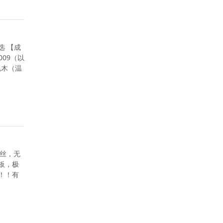
选 【成
09（以
瑰木（温
品丝，无
板，极
！！有