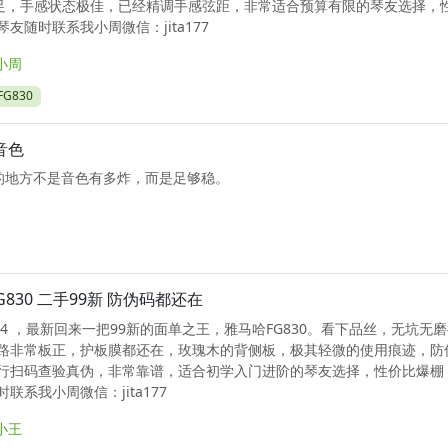
十足，手感状态极佳，已经精调手感弦距，非常适合预算有限的琴友选择，
友随时联系我小周微信：jita177
小周
G830
音色
钱的地方不是音色有多炸，而是足够稳。
G830 二手99新 防伪码都还在
1274 ，最新回来一把99新的面单之王，雅马哈FG830。看下品丝，无坑无
路非常板正，护板膜都还在，玫瑰木的背侧板，极其轻微的使用痕迹，防
行扫码查验真伪，非常靠谱，适合初学入门进阶的琴友选择，性价比爆棚
联系我小周微信：jita177
小王