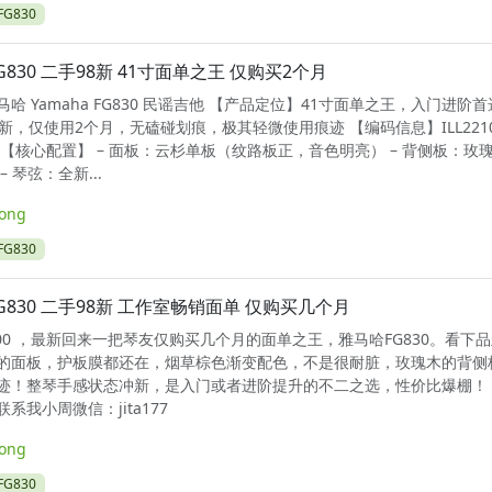
G830
G830 二手98新 41寸面单之王 仅购买2个月
哈 Yamaha FG830 民谣吉他 【产品定位】41寸面单之王，入门进阶首
新，仅使用2个月，无磕碰划痕，极其轻微使用痕迹 【编码信息】ILL2210
【核心配置】 – 面板：云杉单板（纹路板正，音色明亮） – 背侧板：玫
 琴弦：全新...
long
G830
G830 二手98新 工作室畅销面单 仅购买几个月
0600 ，最新回来一把琴友仅购买几个月的面单之王，雅马哈FG830。看下
的面板，护板膜都还在，烟草棕色渐变配色，不是很耐脏，玫瑰木的背侧
迹！整琴手感状态冲新，是入门或者进阶提升的不二之选，性价比爆棚！
系我小周微信：jita177
long
G830