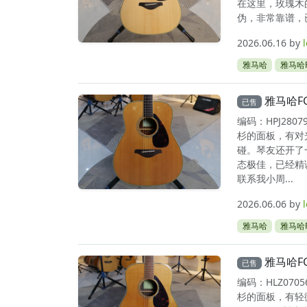
在这里，玫瑰木
伪，非常靠谱，
2026.06.16
by
雅马哈
雅马哈F
雅马哈F
已售
编码：HPJ28
杉的面板，有对
碰。琴友还开了
态极佳，已经精
联系我小周...
2026.06.06
by
雅马哈
雅马哈F
雅马哈F
已售
编码：HLZ07
杉的面板，有轻