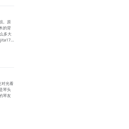
磨损。原
木的背
么多大
7...
处对光看
是琴头
的琴友