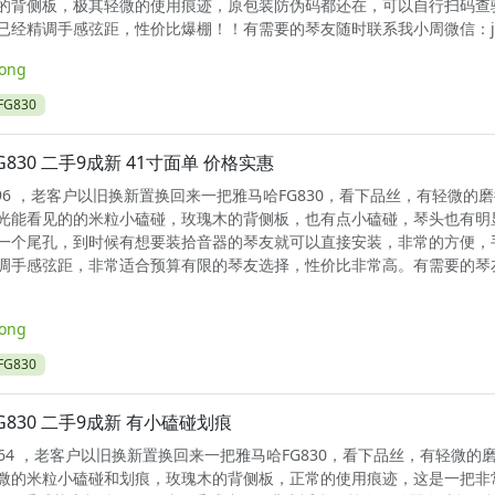
的背侧板，极其轻微的使用痕迹，原包装防伪码都还在，可以自行扫码查
已经精调手感弦距，性价比爆棚！！有需要的琴友随时联系我小周微信：jit
long
G830
G830 二手9成新 41寸面单 价格实惠
0796 ，老客户以旧换新置换回来一把雅马哈FG830，看下品丝，有轻微的
光能看见的的米粒小磕碰，玫瑰木的背侧板，也有点小磕碰，琴头也有明
一个尾孔，到时候有想要装拾音器的琴友就可以直接安装，非常的方便，
调手感弦距，非常适合预算有限的琴友选择，性价比非常高。有需要的琴
long
G830
G830 二手9成新 有小磕碰划痕
0564 ，老客户以旧换新置换回来一把雅马哈FG830，看下品丝，有轻微的
微的米粒小磕碰和划痕，玫瑰木的背侧板，正常的使用痕迹，这是一把非