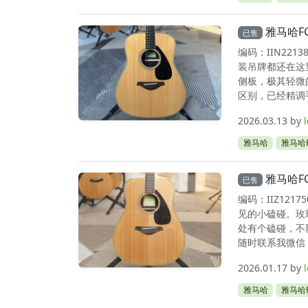
雅马哈F
已售
编码：IIN22
装吊牌都还在这
侧板，极其轻微
区别，已经精调手
2026.03.13
by
雅马哈
雅马哈F
雅马哈F
已售
编码：IIZ12
见的小磕碰。玫
处有个磕碰，不
随时联系我微信：l
2026.01.17
by
雅马哈
雅马哈F