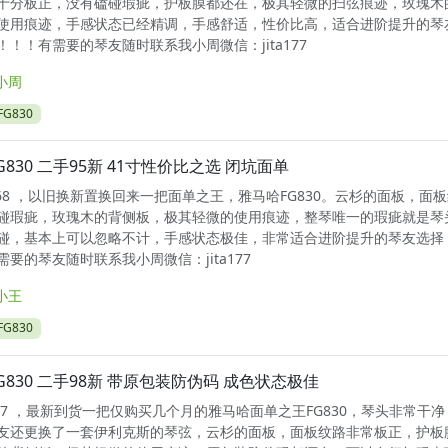
十分板正，没有磕碰瑕疵，护板膜都还在，极其轻微的扫弦痕迹，玫瑰木
使用痕迹，手感状态已经精调，手感舒适，性价比高，适合进阶提升的琴
！！有需要的琴友随时联系我小周微信：jita177
小周
G830
G830 二手95新 41寸性价比之选 闭坑面单
1768 ，以旧换新置换回来一把面单之王，雅马哈FG830。云杉的面板，面
碰瑕疵，玫瑰木的背侧板，极其轻微的使用痕迹，整琴唯一的瑕疵就是琴
碰，基本上可以忽略不计，手感状态极佳，非常适合进阶提升的琴友选择
要的琴友随时联系我小周微信：jita177
小王
G830
G830 二手98新 带原包装防伪码 成色状态极佳
1707 ，最新到货一把仅购买几个月的雅马哈面单之王FG830，琴头非常干
友还更换了一套伊利克斯的琴弦，云杉的面板，面板纹路非常板正，护板