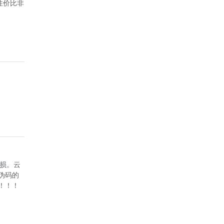
性价比非
磨损。云
伪码的
！！！