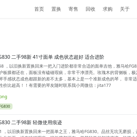
首页
置换
寄售
回收
求购
关于
G830 二手98新 41寸面单 成色状态超好 适合进阶
0458 ，以旧换新置换回来一把入门进阶都非常合适的面单吉他，雅马哈FG8
护板膜都还在，面板没有磕碰瑕疵，非常干净漂亮。玫瑰木的背侧板，极
琴手感状态成色都跟新的差不太多，基本上是一个准新成色的琴， 非常
价比超高！！有需要的琴友随时联系我小周微信：jita177
long
G830
G830 二手98新 轻微使用痕迹
0571 ，以旧换新置换回来一把面单之王，雅马哈FG830。品丝无坑无磨损