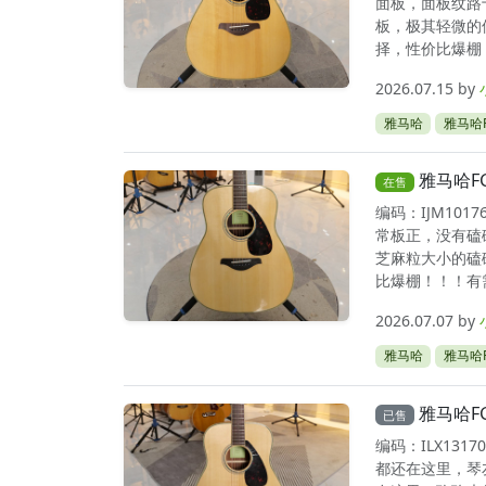
面板，面板纹路
板，极其轻微的
择，性价比爆棚！
2026.07.15
by
雅马哈
雅马哈F
雅马哈F
在售
编码：IJM10
常板正，没有磕
芝麻粒大小的磕
比爆棚！！！有需
2026.07.07
by
雅马哈
雅马哈F
雅马哈F
已售
编码：ILX13
都还在这里，琴