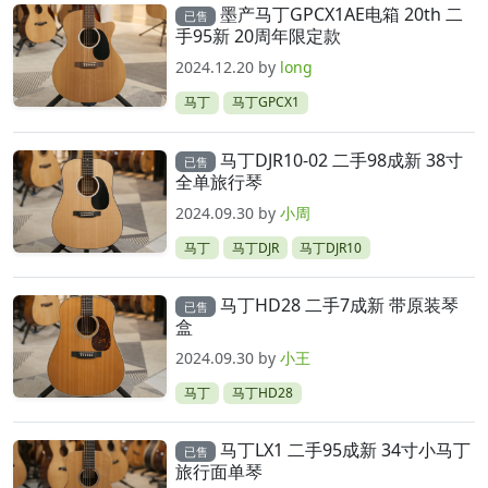
墨产马丁GPCX1AE电箱 20th 二
已售
手95新 20周年限定款
2024.12.20
by
long
马丁
马丁GPCX1
马丁DJR10-02 二手98成新 38寸
已售
全单旅行琴
2024.09.30
by
小周
马丁
马丁DJR
马丁DJR10
马丁HD28 二手7成新 带原装琴
已售
盒
2024.09.30
by
小王
马丁
马丁HD28
马丁LX1 二手95成新 34寸小马丁
已售
旅行面单琴