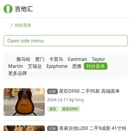
Skip to content
Skip to footer
Search
Me
特价面单
Open side menu
雅马哈
楚门
卡普马
Eastman
Taylor
Martin
艾瑞达
Epiphone
恩雅
特价面单
更多品牌
分类：
特价面单
星臣DF60 二手95新 高端面单
已售
2024.12.11
by
long
星臣
星臣DF60
美索吉他L200 二手9成新 41寸特
已售