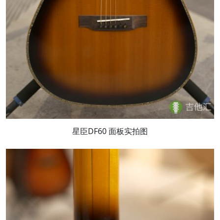
星臣DF60 面板实拍图