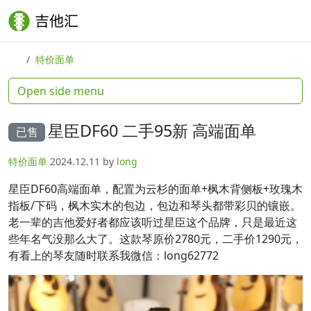
Skip to content
Skip to footer
Search
Me
特价面单
Open side menu
星臣DF60 二手95新 高端面单
已售
特价面单
2024.12.11
by
long
星臣DF60高端面单，配置为云杉的面单+枫木背侧板+玫瑰木
指板/下码，枫木实木的包边，包边和琴头都带彩贝的镶嵌。
老一辈的吉他爱好者都应该听过星臣这个品牌，只是最近这
些年名气没那么大了。这款琴原价2780元，二手价1290元，
有看上的琴友随时联系我微信：long62772