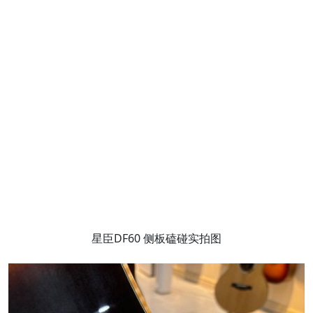
星臣DF60 侧板磕碰实拍图