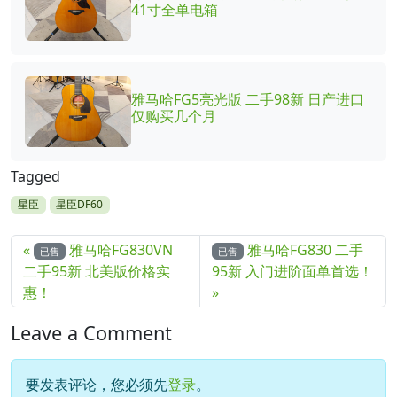
41寸全单电箱
雅马哈FG5亮光版 二手98新 日产进口
仅购买几个月
Tagged
星臣
星臣DF60
雅马哈FG830VN
雅马哈FG830 二手
已售
已售
二手95新 北美版价格实
95新 入门进阶面单首选！
惠！
Leave a Comment
要发表评论，您必须先
登录
。