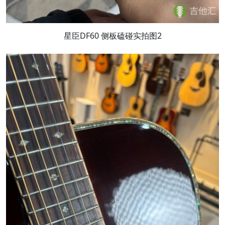
星臣DF60 侧板磕碰实拍图2