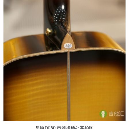
星臣DF60 琴颈接柄处实拍图