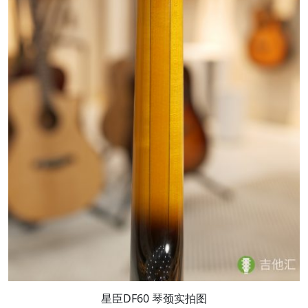
星臣DF60 琴颈实拍图