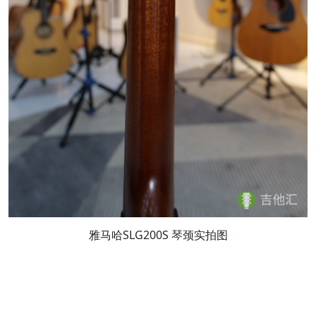
雅马哈SLG200S 琴颈实拍图