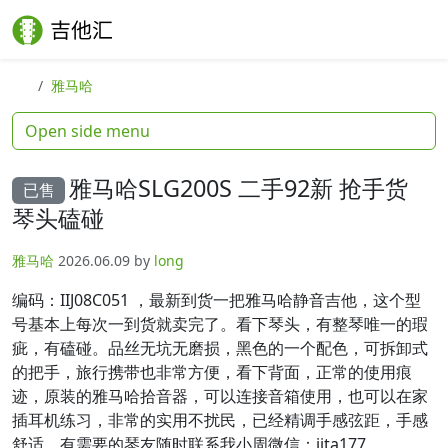
Skip to content
Skip to footer
Search
Me
雅马哈
Open side menu
雅马哈SLG200S 二手92新 抢手货
已售
琴头磕碰
雅马哈
2026.06.09
by
long
编码：IIJ08C051 ，最新到货一把雅马哈静音吉他，这个型
号基本上每次一到货就卖完了。看下琴头，有整琴唯一的瑕
疵，有磕碰。品丝无坑无磨损，黑色的一个配色，可拆卸式
的把手，旅行携带也非常方便，看下背面，正常的使用痕
迹，原装的雅马哈拾音器，可以连接音箱使用，也可以在家
插耳机练习，非常的实用不扰民，已经精调手感弦距，手感
舒适。有需要的琴友随时联系我小周微信：jita177