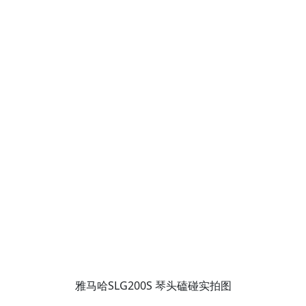
雅马哈SLG200S 琴头磕碰实拍图