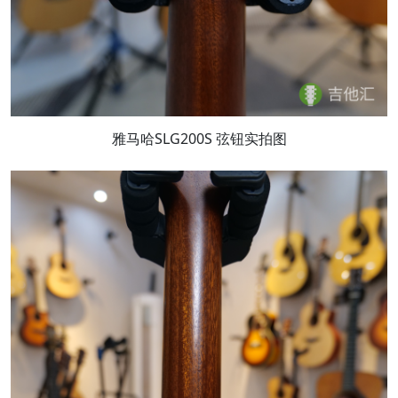
雅马哈SLG200S 弦钮实拍图