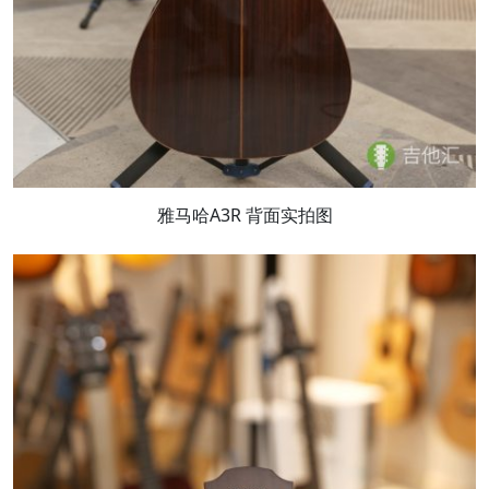
雅马哈A3R 背面实拍图