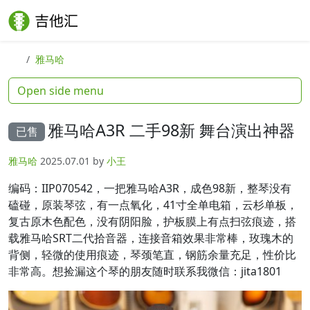
Skip to content
Skip to footer
Search
Me
雅马哈
Open side menu
雅马哈A3R 二手98新 舞台演出神器
已售
雅马哈
2025.07.01
by
小王
编码：IIP070542，一把雅马哈A3R，成色98新，整琴没有
磕碰，原装琴弦，有一点氧化，41寸全单电箱，云杉单板，
复古原木色配色，没有阴阳脸，护板膜上有点扫弦痕迹，搭
载雅马哈SRT二代拾音器，连接音箱效果非常棒，玫瑰木的
背侧，轻微的使用痕迹，琴颈笔直，钢筋余量充足，性价比
非常高。想捡漏这个琴的朋友随时联系我微信：jita1801