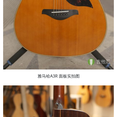
雅马哈A3R 面板实拍图