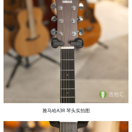
雅马哈A3R 琴头实拍图