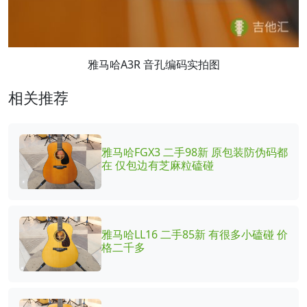
雅马哈A3R 音孔编码实拍图
相关推荐
雅马哈FGX3 二手98新 原包装防伪码都
在 仅包边有芝麻粒磕碰
雅马哈LL16 二手85新 有很多小磕碰 价
格二千多