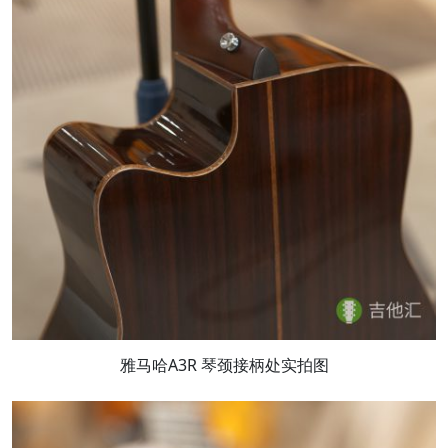
雅马哈A3R 琴颈接柄处实拍图