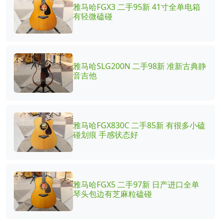
雅马哈FGX3 二手95新 41寸全单电箱
有轻微磕碰
雅马哈SLG200N 二手98新 准新古典静
音吉他
雅马哈FGX830C 二手85新 有很多小磕
碰划痕 手感状态好
雅马哈FGX5 二手97新 日产进口全单
琴头包边有芝麻粒磕碰