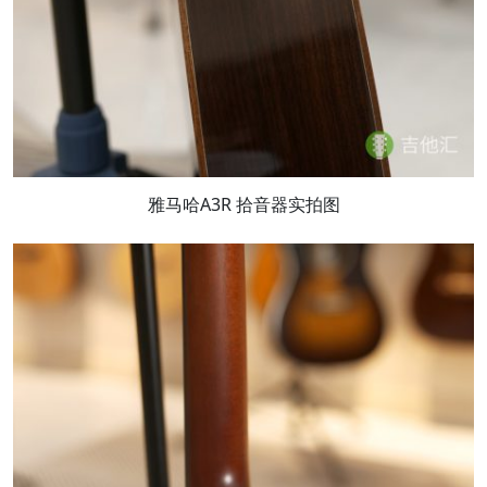
雅马哈A3R 拾音器实拍图