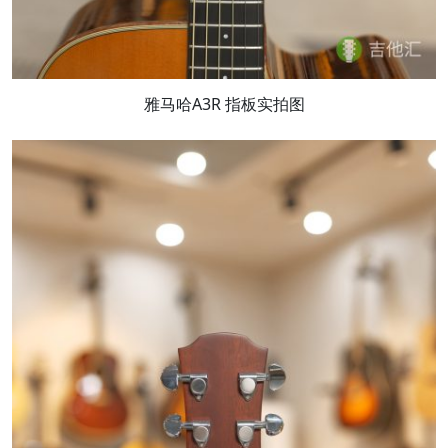
雅马哈A3R 指板实拍图