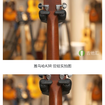
雅马哈A3R 弦钮实拍图