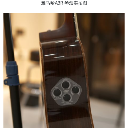
雅马哈A3R 琴颈实拍图