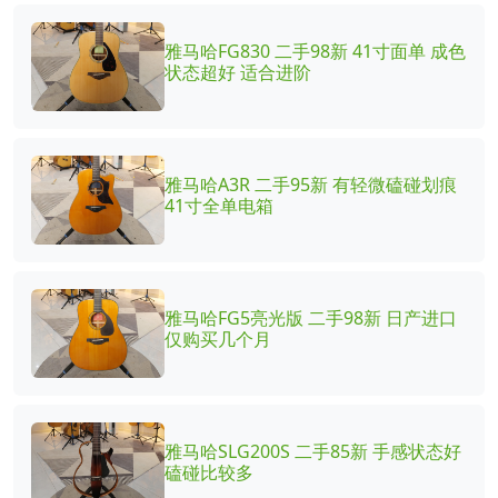
雅马哈FG830 二手98新 41寸面单 成色
状态超好 适合进阶
雅马哈A3R 二手95新 有轻微磕碰划痕
41寸全单电箱
雅马哈FG5亮光版 二手98新 日产进口
仅购买几个月
雅马哈SLG200S 二手85新 手感状态好
磕碰比较多