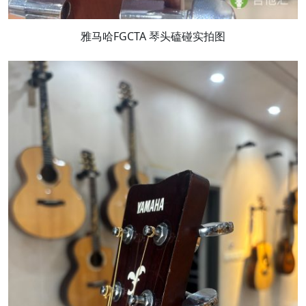
雅马哈FGCTA 琴头磕碰实拍图