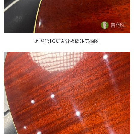
雅马哈FGCTA 背板磕碰实拍图