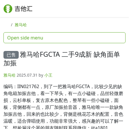
Skip to content
Skip to footer
Search
Me
雅马哈
Open side menu
雅马哈FGCTA 二手9成新 缺角面单
已售
加振
雅马哈
2025.07.31
by
小王
编码：IIN021762，到了一把雅马哈FGCTA，比较少见的缺
角电箱加振吉他，看一下琴头，有一点小磕碰，品丝轻微磨
损，云杉单板，复古原木色配色，整琴有一些小磕碰，面
板，背侧都有一点，原厂加振拾音器，雅马哈唯一一款缺角
加振吉他，回来的也比较少，背侧是桃花芯木的配置，音色
温暖，适合弹唱使用，功能非常强大，感兴趣的可以了解一
下。想捡漏这个琴的朋友随时联系我微信：jita1801