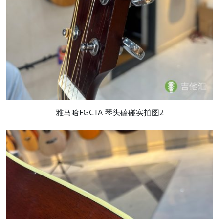
雅马哈FGCTA 琴头磕碰实拍图2