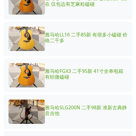
在 仅包边有芝麻粒磕碰
雅马哈LL16 二手85新 有很多小磕碰 价
格二千多
雅马哈FGX3 二手95新 41寸全单电箱
有轻微磕碰
雅马哈SLG200N 二手98新 准新古典静
音吉他