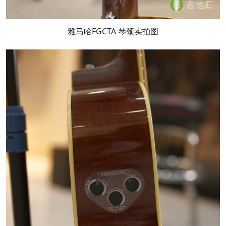
雅马哈FGCTA 琴颈实拍图