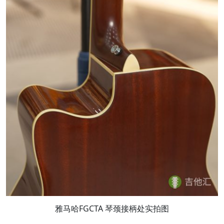
雅马哈FGCTA 琴颈接柄处实拍图